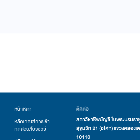
ม
หน้าหลัก
ติดต่อ
สภาวิชาชีพบัญชี ในพระบรมราชู
หลักเกณฑ์การเข้า
สุขุมวิท 21 (อโศก) แขวงคลองเ
ทดสอบ/โบรชัวร์
10110