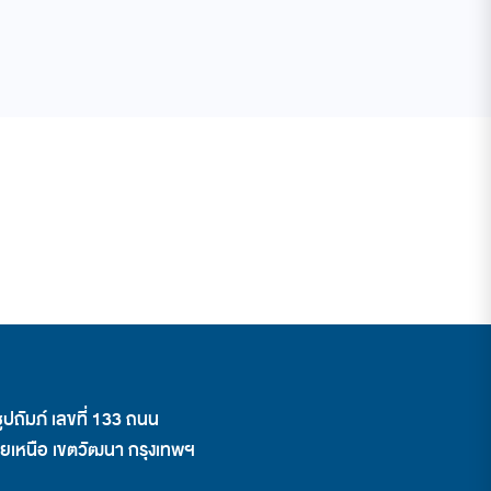
ปถัมภ์ เลขที่ 133 ถนน
ตยเหนือ เขตวัฒนา กรุงเทพฯ